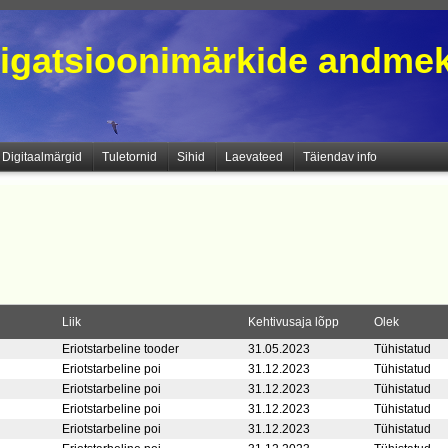
igatsioonimärkide andme
Digitaalmärgid
Tuletornid
Sihid
Laevateed
Täiendav info
Liik
Kehtivusaja lõpp
Olek
Eriotstarbeline tooder
31.05.2023
Tühistatud
Eriotstarbeline poi
31.12.2023
Tühistatud
Eriotstarbeline poi
31.12.2023
Tühistatud
Eriotstarbeline poi
31.12.2023
Tühistatud
Eriotstarbeline poi
31.12.2023
Tühistatud