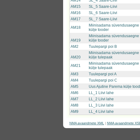
AM14
SL_4 Saare-Liivi
AM15
SL_5 Saare-Liivi
AM16
SL_6 Saare-Liivi
AM17
SL_7 Saare-Liivi
Miinisadama süvendusaegne
AM18
külje tooder
Miinisadama süvendusaegne
AM19
külje tooder
AM2
Tuulepargi poi B
Miinisadama süvendusaegne
AM20
külje tulepaak
Miinisadama süvendusaegne
AM21
külje tulepaak
AM3
Tuulepargi poi A
AM4
Tuulepargi poi C
AM5
Uus Ajutine Parema külje tood
AM6
LL_1 Liivi lahe
AM7
LL_2 Liivi lahe
AM8
LL_3 Liivi lahe
AM9
LL_4 Liivi lahe
NMA avaandmete XML
|
NMA avaandmete XS