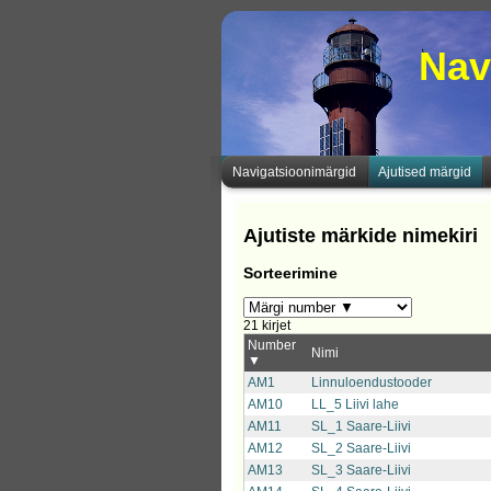
Nav
Navigatsioonimärgid
Ajutised märgid
Ajutiste märkide nimekiri
Sorteerimine
21 kirjet
Number
Nimi
▼
AM1
Linnuloendustooder
AM10
LL_5 Liivi lahe
AM11
SL_1 Saare-Liivi
AM12
SL_2 Saare-Liivi
AM13
SL_3 Saare-Liivi