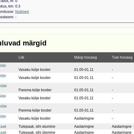
laius, m
0
kkus, km
0.3
kendusse
Nutimeri
dusskeem
-
uluvad märgid
Liik
Märgi hooaeg
Tule hooaeg
ülje
Vasaku külje tooder
01.05-01.11
-
ülje
Vasaku külje tooder
01.05-01.11
-
ülje
Parema külje tooder
01.05-01.11
-
ülje
Vasaku külje tooder
01.05-01.11
-
ülje
Parema külje tooder
01.05-01.11
-
ülje
Vasaku külje tooder
Aastaringne
-
paak
Tulepaak, sihi alumine
Aastaringne
Aastaringne
paak
Tulepaak, sihi ülemine
Aastaringne
Aastaringne