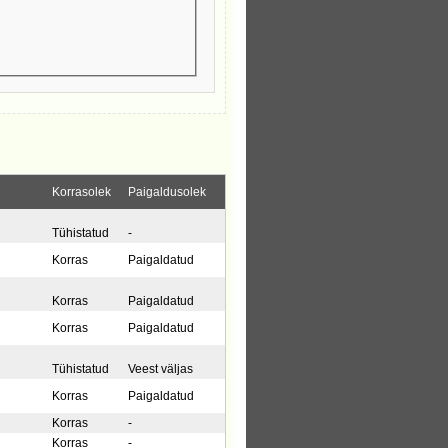
Korrasolek
Paigaldusolek
Tühistatud
-
Korras
Paigaldatud
Korras
Paigaldatud
Korras
Paigaldatud
Tühistatud
Veest väljas
Korras
Paigaldatud
Korras
-
Korras
-