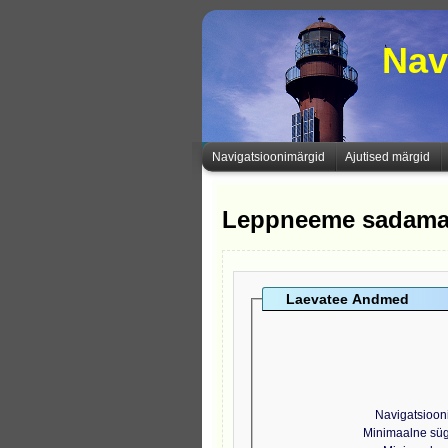
Nav
Navigatsioonimärgid
Ajutised märgid
Leppneeme sadama
Laevatee Andmed
Navigatsioon
Minimaalne sü