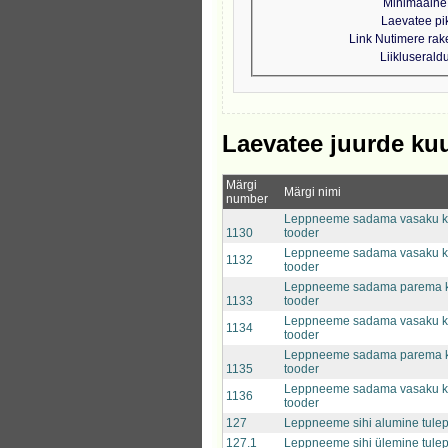
Minimaalne 
Laevatee pi
Link Nutimere ra
Liikluseral
Laevatee juurde ku
Märgi
Märgi nimi
number
Leppneeme sadama vasaku k
1130
tooder
Leppneeme sadama vasaku k
1132
tooder
Leppneeme sadama parema k
1133
tooder
Leppneeme sadama vasaku k
1134
tooder
Leppneeme sadama parema k
1135
tooder
Leppneeme sadama vasaku k
1136
tooder
127
Leppneeme sihi alumine tule
127.1
Leppneeme sihi ülemine tule