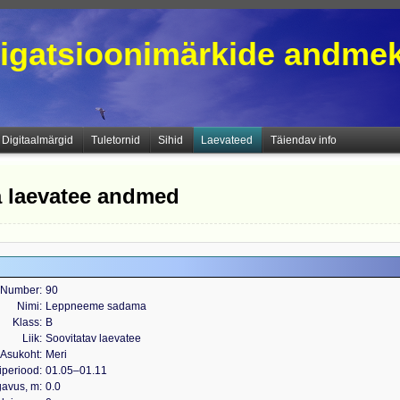
igatsioonimärkide andme
Digitaalmärgid
Tuletornid
Sihid
Laevateed
Täiendav info
 laevatee andmed
Number
90
Nimi
Leppneeme sadama
Klass
B
Liik
Soovitatav laevatee
Asukoht
Meri
iperiood
01.05‒01.11
gavus, m
0.0