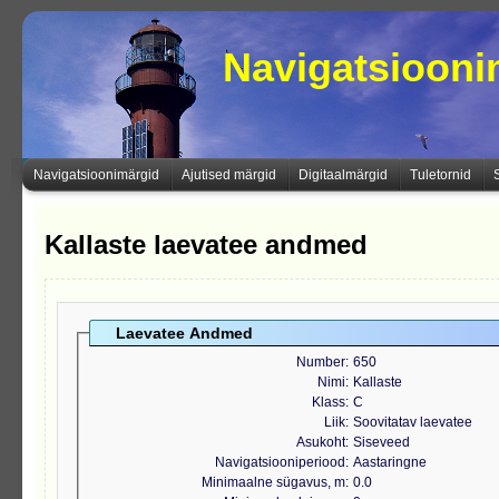
Navigatsioon
Navigatsioonimärgid
Ajutised märgid
Digitaalmärgid
Tuletornid
Kallaste laevatee andmed
Laevatee Andmed
Number
650
Nimi
Kallaste
Klass
C
Liik
Soovitatav laevatee
Asukoht
Siseveed
Navigatsiooniperiood
Aastaringne
Minimaalne sügavus, m
0.0