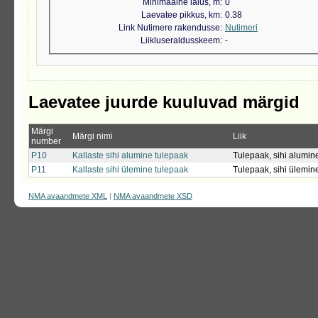
Minimaalne laius, m
0
Laevatee pikkus, km
0.38
Link Nutimere rakendusse
Nutimeri
Liikluseraldusskeem
-
Laevatee juurde kuuluvad märgid
Märgi
Märgi nimi
Liik
number
P10
Kallaste sihi alumine tulepaak
Tulepaak, sihi alumin
P11
Kallaste sihi ülemine tulepaak
Tulepaak, sihi ülemin
NMA avaandmete XML
|
NMA avaandmete XSD