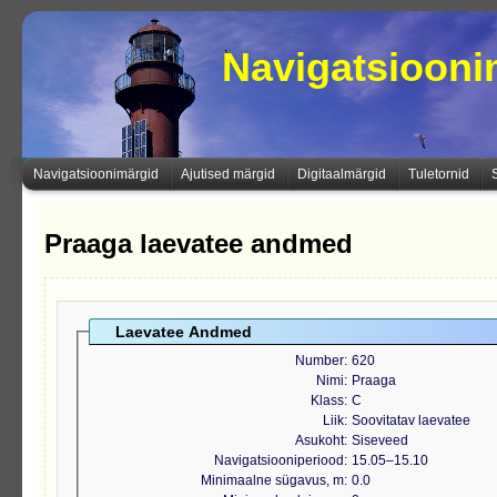
Navigatsioon
Navigatsioonimärgid
Ajutised märgid
Digitaalmärgid
Tuletornid
Praaga laevatee andmed
Laevatee Andmed
Number
620
Nimi
Praaga
Klass
C
Liik
Soovitatav laevatee
Asukoht
Siseveed
Navigatsiooniperiood
15.05‒15.10
Minimaalne sügavus, m
0.0