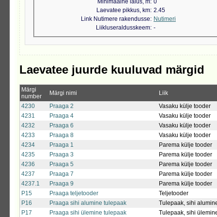
Minimaalne laius, m
0
Laevatee pikkus, km
2.45
Link Nutimere rakendusse
Nutimeri
Liikluseraldusskeem
-
Laevatee juurde kuuluvad märgid
Märgi
Märgi nimi
Liik
number
4230
Praaga 2
Vasaku külje tooder
4231
Praaga 4
Vasaku külje tooder
4232
Praaga 6
Vasaku külje tooder
4233
Praaga 8
Vasaku külje tooder
4234
Praaga 1
Parema külje tooder
4235
Praaga 3
Parema külje tooder
4236
Praaga 5
Parema külje tooder
4237
Praaga 7
Parema külje tooder
4237.1
Praaga 9
Parema külje tooder
P15
Praaga teljetooder
Teljetooder
P16
Praaga sihi alumine tulepaak
Tulepaak, sihi alumin
P17
Praaga sihi ülemine tulepaak
Tulepaak, sihi ülemin