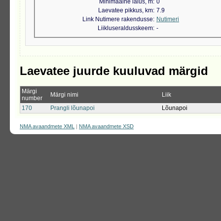
Minimaalne laius, m
0
Laevatee pikkus, km
7.9
Link Nutimere rakendusse
Nutimeri
Liikluseraldusskeem
-
Laevatee juurde kuuluvad märgid
Märgi
Märgi nimi
Liik
number
170
Prangli lõunapoi
Lõunapoi
NMA avaandmete XML
|
NMA avaandmete XSD