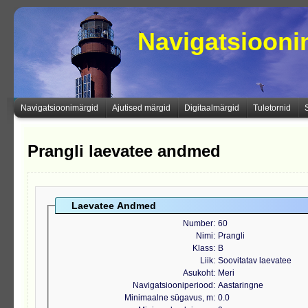
Navigatsioon
Navigatsioonimärgid
Ajutised märgid
Digitaalmärgid
Tuletornid
Prangli laevatee andmed
Laevatee Andmed
Number
60
Nimi
Prangli
Klass
B
Liik
Soovitatav laevatee
Asukoht
Meri
Navigatsiooniperiood
Aastaringne
Minimaalne sügavus, m
0.0