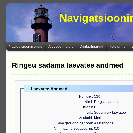
Navigatsioon
Navigatsioonimärgid
Ajutised märgid
Digitaalmärgid
Tuletornid
Ringsu sadama laevatee andmed
Laevatee Andmed
Number
530
Nimi
Ringsu sadama
Klass
B
Liik
Soovitatav laevatee
Asukoht
Meri
Navigatsiooniperiood
Aastaringne
Minimaalne sügavus, m
0.0