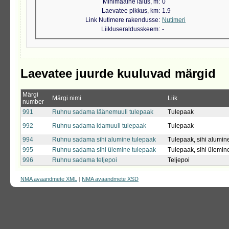
Minimaalne laius, m
0
Laevatee pikkus, km
1.9
Link Nutimere rakendusse
Nutimeri
Liikluseraldusskeem
-
Laevatee juurde kuuluvad märgid
Märgi
Märgi nimi
Liik
number
991
Ruhnu sadama läänemuuli tulepaak
Tulepaak
992
Ruhnu sadama idamuuli tulepaak
Tulepaak
994
Ruhnu sadama sihi alumine tulepaak
Tulepaak, sihi alumin
995
Ruhnu sadama sihi ülemine tulepaak
Tulepaak, sihi ülemin
996
Ruhnu sadama teljepoi
Teljepoi
NMA avaandmete XML
|
NMA avaandmete XSD