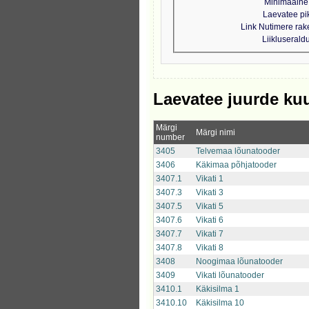
Minimaalne 
Laevatee pi
Link Nutimere ra
Liikluseral
Laevatee juurde ku
Märgi
Märgi nimi
number
3405
Telvemaa lõunatooder
3406
Käkimaa põhjatooder
3407.1
Vikati 1
3407.3
Vikati 3
3407.5
Vikati 5
3407.6
Vikati 6
3407.7
Vikati 7
3407.8
Vikati 8
3408
Noogimaa lõunatooder
3409
Vikati lõunatooder
3410.1
Käkisilma 1
3410.10
Käkisilma 10