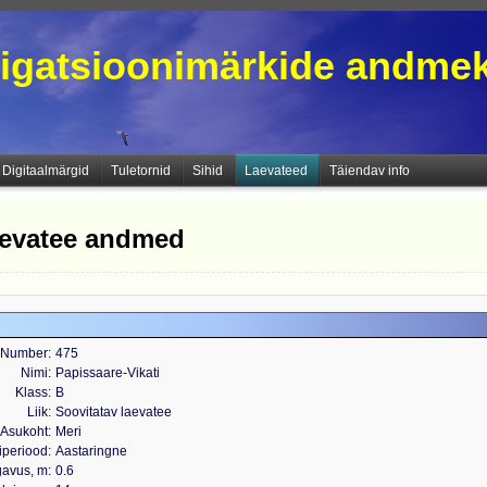
igatsioonimärkide andme
Digitaalmärgid
Tuletornid
Sihid
Laevateed
Täiendav info
laevatee andmed
Number
475
Nimi
Papissaare-Vikati
Klass
B
Liik
Soovitatav laevatee
Asukoht
Meri
iperiood
Aastaringne
gavus, m
0.6