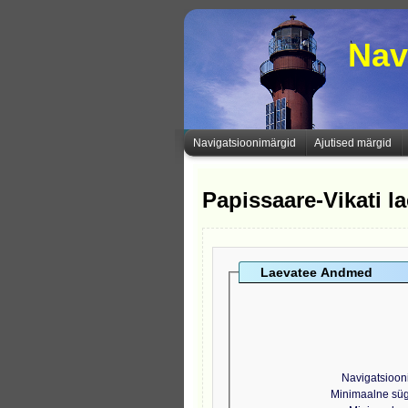
Nav
Navigatsioonimärgid
Ajutised märgid
Papissaare-Vikati 
Laevatee Andmed
Navigatsioon
Minimaalne sü