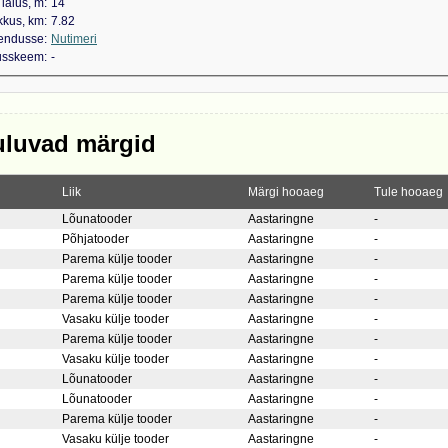
laius, m
14
kkus, km
7.82
kendusse
Nutimeri
dusskeem
-
uluvad märgid
Liik
Märgi hooaeg
Tule hooaeg
Lõunatooder
Aastaringne
-
Põhjatooder
Aastaringne
-
Parema külje tooder
Aastaringne
-
Parema külje tooder
Aastaringne
-
Parema külje tooder
Aastaringne
-
Vasaku külje tooder
Aastaringne
-
Parema külje tooder
Aastaringne
-
Vasaku külje tooder
Aastaringne
-
Lõunatooder
Aastaringne
-
Lõunatooder
Aastaringne
-
Parema külje tooder
Aastaringne
-
Vasaku külje tooder
Aastaringne
-