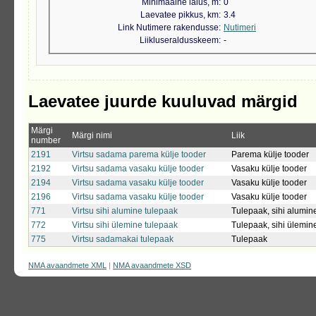
Minimaalne laius, m
0
Laevatee pikkus, km
3.4
Link Nutimere rakendusse
Nutimeri
Liikluseraldusskeem
-
Laevatee juurde kuuluvad märgid
Märgi
Märgi nimi
Liik
number
2191
Virtsu sadama parema külje tooder
Parema külje tooder
2192
Virtsu sadama vasaku külje tooder
Vasaku külje tooder
2194
Virtsu sadama vasaku külje tooder
Vasaku külje tooder
2196
Virtsu sadama vasaku külje tooder
Vasaku külje tooder
771
Virtsu sihi alumine tulepaak
Tulepaak, sihi alumin
772
Virtsu sihi ülemine tulepaak
Tulepaak, sihi ülemin
775
Virtsu sadamakai tulepaak
Tulepaak
NMA avaandmete XML
|
NMA avaandmete XSD