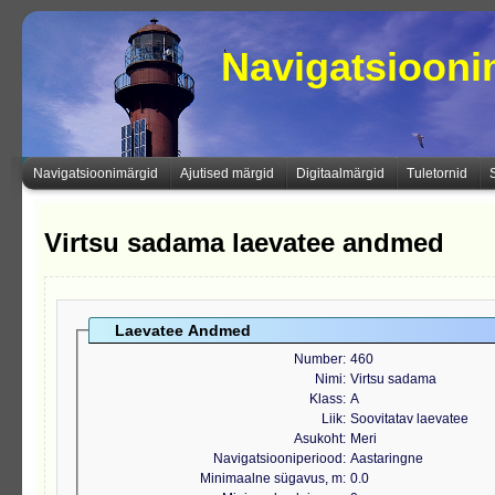
Navigatsioon
Navigatsioonimärgid
Ajutised märgid
Digitaalmärgid
Tuletornid
Virtsu sadama laevatee andmed
Laevatee Andmed
Number
460
Nimi
Virtsu sadama
Klass
A
Liik
Soovitatav laevatee
Asukoht
Meri
Navigatsiooniperiood
Aastaringne
Minimaalne sügavus, m
0.0