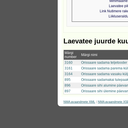
Minimaalne 
Laevatee pi
Link Nutimere ra
Liikluseral
Laevatee juurde ku
Märgi
Märgi nimi
number
3160
Orissaare sadama teljetooder
3161
Orissaare sadama parema kül
3164
Orissaare sadama vasaku külj
895
Orissaare sadamakai tulepaa
896
Orissaare sihi alumine päeva
897
Orissaare sihi ülemine päeva
NMA avaandmete XML
|
NMA avaandmete XS