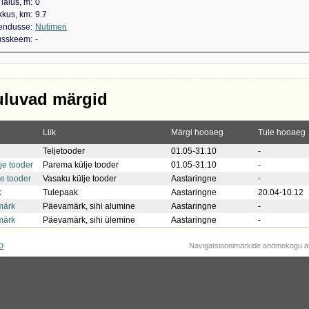
laius, m
0
kkus, km
9.7
kendusse
Nutimeri
dusskeem
-
uluvad märgid
Liik
Märgi hooaeg
Tule hooaeg
Teljetooder
01.05-31.10
-
je tooder
Parema külje tooder
01.05-31.10
-
e tooder
Vasaku külje tooder
Aastaringne
-
k
Tulepaak
Aastaringne
20.04-10.12
märk
Päevamärk, sihi alumine
Aastaringne
-
märk
Päevamärk, sihi ülemine
Aastaringne
-
D
Navigatsioonimärkide andmekogu a