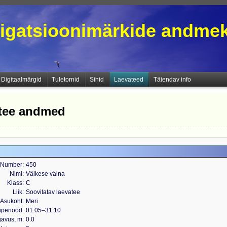
igatsioonimärkide andme
Digitaalmärgid
Tuletornid
Sihid
Laevateed
Täiendav info
atee andmed
Number
450
Nimi
Väikese väina
Klass
C
Liik
Soovitatav laevatee
Asukoht
Meri
iperiood
01.05‒31.10
gavus, m
0.0