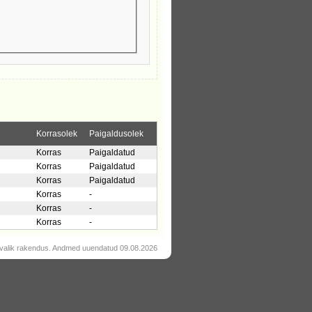
Korrasolek
Paigaldusolek
Korras
Paigaldatud
Korras
Paigaldatud
Korras
Paigaldatud
Korras
-
Korras
-
Korras
-
valik rakendus. Andmed uuendatud 09.08.2026