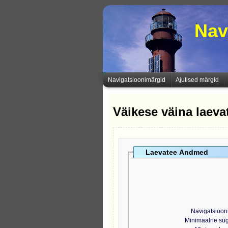
Nav
Navigatsioonimärgid
Ajutised märgid
Väikese väina laev
Laevatee Andmed
Navigatsioon
Minimaalne sü