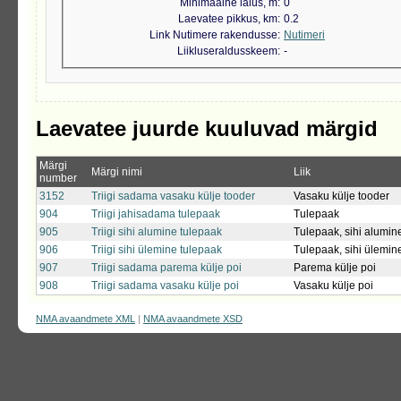
Minimaalne laius, m
0
Laevatee pikkus, km
0.2
Link Nutimere rakendusse
Nutimeri
Liikluseraldusskeem
-
Laevatee juurde kuuluvad märgid
Märgi
Märgi nimi
Liik
number
3152
Triigi sadama vasaku külje tooder
Vasaku külje tooder
904
Triigi jahisadama tulepaak
Tulepaak
905
Triigi sihi alumine tulepaak
Tulepaak, sihi alumin
906
Triigi sihi ülemine tulepaak
Tulepaak, sihi ülemin
907
Triigi sadama parema külje poi
Parema külje poi
908
Triigi sadama vasaku külje poi
Vasaku külje poi
NMA avaandmete XML
|
NMA avaandmete XSD