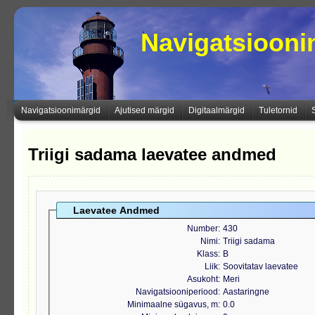
Navigatsioon
Navigatsioonimärgid
Ajutised märgid
Digitaalmärgid
Tuletornid
Triigi sadama laevatee andmed
Laevatee Andmed
Number
430
Nimi
Triigi sadama
Klass
B
Liik
Soovitatav laevatee
Asukoht
Meri
Navigatsiooniperiood
Aastaringne
Minimaalne sügavus, m
0.0