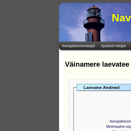
Nav
Navigatsioonimärgid
Ajutised märgid
Väinamere laevate
Laevatee Andmed
Navigatsioon
Minimaalne sü