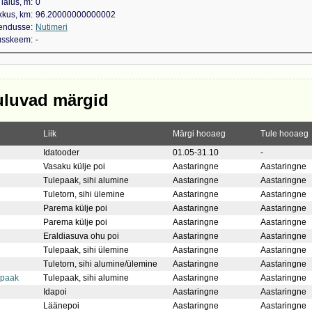
laius, m
0
kkus, km
96.20000000000002
kendusse
Nutimeri
dusskeem
-
uluvad märgid
Liik
Märgi hooaeg
Tule hooaeg
Idatooder
01.05-31.10
-
Vasaku külje poi
Aastaringne
Aastaringne
Tulepaak, sihi alumine
Aastaringne
Aastaringne
Tuletorn, sihi ülemine
Aastaringne
Aastaringne
Parema külje poi
Aastaringne
Aastaringne
Parema külje poi
Aastaringne
Aastaringne
Eraldiasuva ohu poi
Aastaringne
Aastaringne
Tulepaak, sihi ülemine
Aastaringne
Aastaringne
Tuletorn, sihi alumine/ülemine
Aastaringne
Aastaringne
epaak
Tulepaak, sihi alumine
Aastaringne
Aastaringne
Idapoi
Aastaringne
Aastaringne
Läänepoi
Aastaringne
Aastaringne