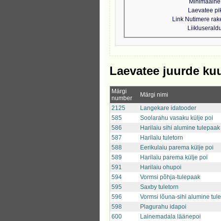
Minimaalne 
Laevatee pi
Link Nutimere ra
Liikluseral
Laevatee juurde ku
Märgi
Märgi nimi
number
2125
Langekare idatooder
585
Soolarahu vasaku külje poi
586
Harilaiu sihi alumine tulepaak
587
Harilaiu tuletorn
588
Eerikulaiu parema külje poi
589
Harilaiu parema külje poi
591
Harilaiu ohupoi
594
Vormsi põhja-tulepaak
595
Saxby tuletorn
596
Vormsi lõuna-sihi alumine tul
598
Plagurahu idapoi
600
Lainemadala läänepoi