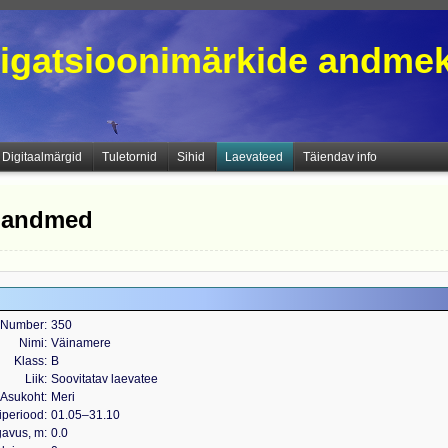
igatsioonimärkide andme
Digitaalmärgid
Tuletornid
Sihid
Laevateed
Täiendav info
e andmed
Number
350
Nimi
Väinamere
Klass
B
Liik
Soovitatav laevatee
Asukoht
Meri
iperiood
01.05‒31.10
gavus, m
0.0