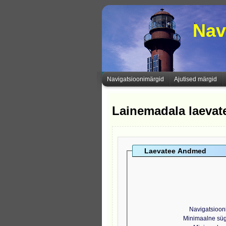
Nav
Navigatsioonimärgid
Ajutised märgid
Lainemadala laeva
Laevatee Andmed
Navigatsioon
Minimaalne sü