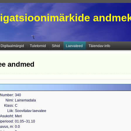
igatsioonimärkide andme
Digitaalmärgid
Tuletornid
Sihid
Laevateed
Täiendav info
tee andmed
Number
340
Nimi
Lainemadala
Klass
C
Liik
Soovitatav laevatee
Asukoht
Meri
iperiood
01.05‒31.10
gavus, m
0.0