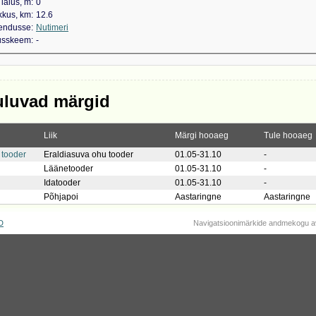
laius, m
0
kkus, km
12.6
kendusse
Nutimeri
dusskeem
-
uluvad märgid
Liik
Märgi hooaeg
Tule hooaeg
 tooder
Eraldiasuva ohu tooder
01.05-31.10
-
Läänetooder
01.05-31.10
-
Idatooder
01.05-31.10
-
Põhjapoi
Aastaringne
Aastaringne
D
Navigatsioonimärkide andmekogu a