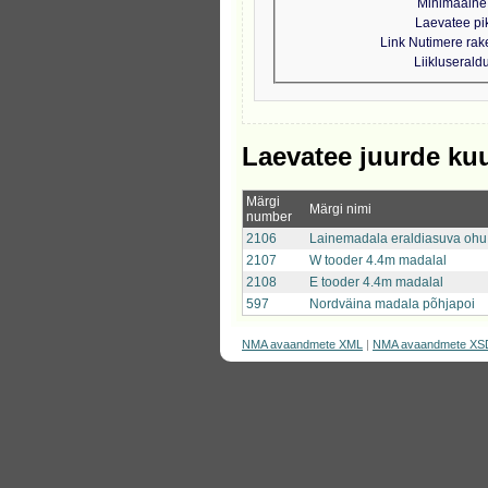
Minimaalne 
Laevatee pi
Link Nutimere ra
Liikluseral
Laevatee juurde ku
Märgi
Märgi nimi
number
2106
Lainemadala eraldiasuva ohu
2107
W tooder 4.4m madalal
2108
E tooder 4.4m madalal
597
Nordväina madala põhjapoi
NMA avaandmete XML
|
NMA avaandmete XS