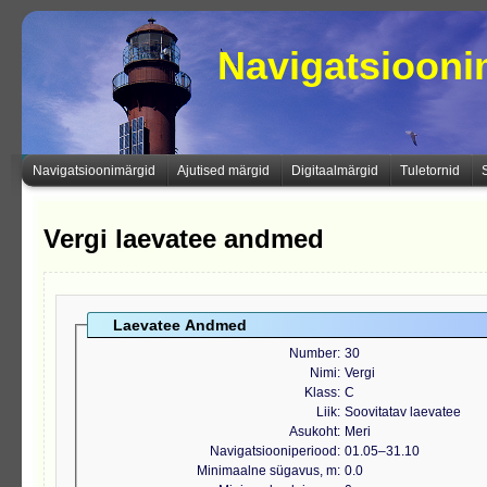
Navigatsioon
Navigatsioonimärgid
Ajutised märgid
Digitaalmärgid
Tuletornid
Vergi laevatee andmed
Laevatee Andmed
Number
30
Nimi
Vergi
Klass
C
Liik
Soovitatav laevatee
Asukoht
Meri
Navigatsiooniperiood
01.05‒31.10
Minimaalne sügavus, m
0.0