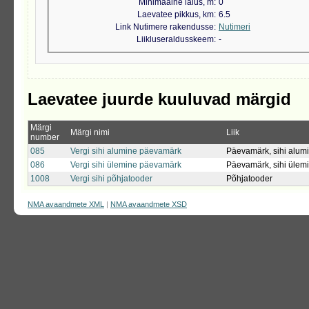
Minimaalne laius, m
0
Laevatee pikkus, km
6.5
Link Nutimere rakendusse
Nutimeri
Liikluseraldusskeem
-
Laevatee juurde kuuluvad märgid
Märgi
Märgi nimi
Liik
number
085
Vergi sihi alumine päevamärk
Päevamärk, sihi alum
086
Vergi sihi ülemine päevamärk
Päevamärk, sihi ülem
1008
Vergi sihi põhjatooder
Põhjatooder
NMA avaandmete XML
|
NMA avaandmete XSD