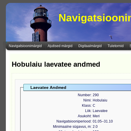
Navigatsioon
Navigatsioonimärgid
Ajutised märgid
Digitaalmärgid
Tuletornid
Hobulaiu laevatee andmed
Laevatee Andmed
Number
290
Nimi
Hobulaiu
Klass
C
Liik
Laevatee
Asukoht
Meri
Navigatsiooniperiood
01.05‒31.10
Minimaalne sügavus, m
2.0