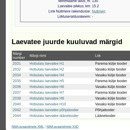
Minimaalne laius, m
130
Laevatee pikkus, km
15.2
Link Nutimere rakendusse
Nutimeri
Liikluseraldusskeem
-
Laevatee juurde kuuluvad märgid
Märgi
Märgi nimi
Liik
number
2031
Hobulaiu laevatee H1
Parema külje tooder
2032
Hobulaiu laevatee H2
Vasaku külje tooder
2034
Hobulaiu laevatee H4
Vasaku külje tooder
2035
Hobulaiu laevatee H5
Parema külje tooder
2036
Hobulaiu laevatee H6
Vasaku külje tooder
2037
Hobulaiu laevatee H7
Parema külje tooder
2038
Hobulaiu laevatee H8
Vasaku külje tooder
2040
Hobulaiu laevatee H10
Vasaku külje tooder
2042
Hobulaiu laevatee põhjatooder
Põhjatooder
2044
Hobulaiu laevatee läänetooder
Läänetooder
NMA avaandmete XML
|
NMA avaandmete XSD