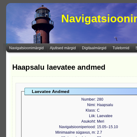
Navigatsioon
Navigatsioonimärgid
Ajutised märgid
Digitaalmärgid
Tuletornid
Haapsalu laevatee andmed
Laevatee Andmed
Number
280
Nimi
Haapsalu
Klass
C
Liik
Laevatee
Asukoht
Meri
Navigatsiooniperiood
15.05‒15.10
Minimaalne sügavus, m
2.7