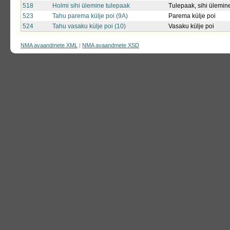
518
Holmi sihi ülemine tulepaak
Tulepaak, sihi ülemin
523
Tahu parema külje poi (9A)
Parema külje poi
524
Tahu vasaku külje poi (10)
Vasaku külje poi
NMA avaandmete XML
|
NMA avaandmete XSD