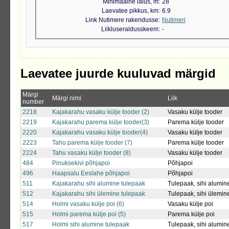
Minimaalne laius, m
28
Laevatee pikkus, km
6.9
Link Nutimere rakendusse
Nutimeri
Liikluseraldusskeem
-
Laevatee juurde kuuluvad märgid
Märgi
Märgi nimi
Liik
number
2218
Kajakarahu vasaku külje tooder (2)
Vasaku külje tooder
2219
Kajakarahu parema külje tooder(3)
Parema külje tooder
2220
Kajakarahu vasaku külje tooder(4)
Vasaku külje tooder
2223
Tahu parema külje tooder (7)
Parema külje tooder
2224
Tahu vasaku külje tooder (8)
Vasaku külje tooder
484
Pinuksekivi põhjapoi
Põhjapoi
496
Haapsalu Eeslahe põhjapoi
Põhjapoi
511
Kajakarahu sihi alumine tulepaak
Tulepaak, sihi alumin
512
Kajakarahu sihi ülemine tulepaak
Tulepaak, sihi ülemin
514
Holmi vasaku külje poi (6)
Vasaku külje poi
515
Holmi parema külje poi (5)
Parema külje poi
517
Holmi sihi alumine tulepaak
Tulepaak, sihi alumin