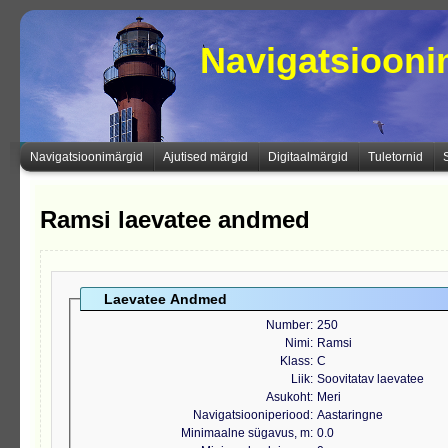
Navigatsioon
Navigatsioonimärgid
Ajutised märgid
Digitaalmärgid
Tuletornid
Ramsi laevatee andmed
Laevatee Andmed
Number
250
Nimi
Ramsi
Klass
C
Liik
Soovitatav laevatee
Asukoht
Meri
Navigatsiooniperiood
Aastaringne
Minimaalne sügavus, m
0.0