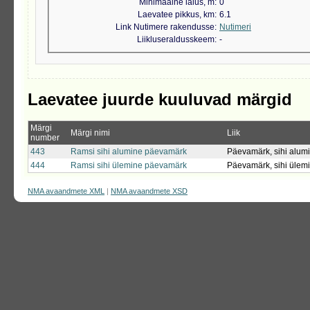
Minimaalne laius, m
0
Laevatee pikkus, km
6.1
Link Nutimere rakendusse
Nutimeri
Liikluseraldusskeem
-
Laevatee juurde kuuluvad märgid
Märgi
Märgi nimi
Liik
number
443
Ramsi sihi alumine päevamärk
Päevamärk, sihi alum
444
Ramsi sihi ülemine päevamärk
Päevamärk, sihi ülem
NMA avaandmete XML
|
NMA avaandmete XSD