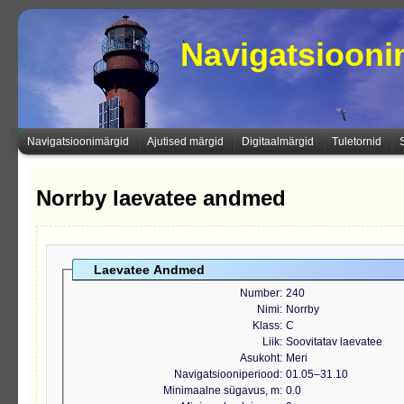
Navigatsioon
Navigatsioonimärgid
Ajutised märgid
Digitaalmärgid
Tuletornid
Norrby laevatee andmed
Laevatee Andmed
Number
240
Nimi
Norrby
Klass
C
Liik
Soovitatav laevatee
Asukoht
Meri
Navigatsiooniperiood
01.05‒31.10
Minimaalne sügavus, m
0.0