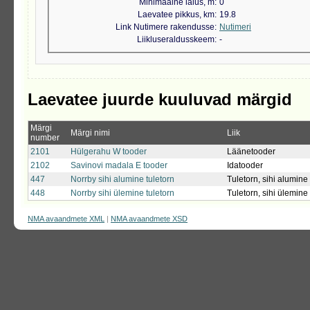
Minimaalne laius, m
0
Laevatee pikkus, km
19.8
Link Nutimere rakendusse
Nutimeri
Liikluseraldusskeem
-
Laevatee juurde kuuluvad märgid
Märgi
Märgi nimi
Liik
number
2101
Hülgerahu W tooder
Läänetooder
2102
Savinovi madala E tooder
Idatooder
447
Norrby sihi alumine tuletorn
Tuletorn, sihi alumine
448
Norrby sihi ülemine tuletorn
Tuletorn, sihi ülemine
NMA avaandmete XML
|
NMA avaandmete XSD