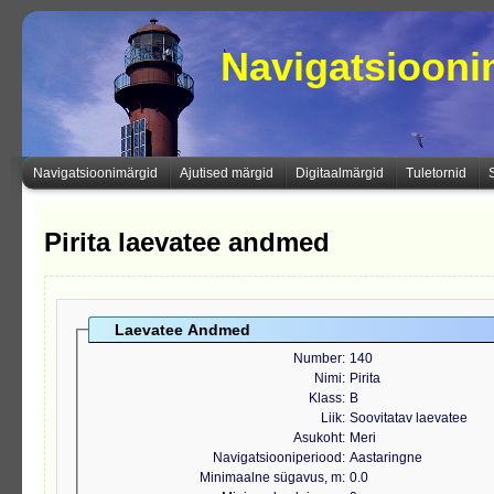
Navigatsioon
Navigatsioonimärgid
Ajutised märgid
Digitaalmärgid
Tuletornid
Pirita laevatee andmed
Laevatee Andmed
Number
140
Nimi
Pirita
Klass
B
Liik
Soovitatav laevatee
Asukoht
Meri
Navigatsiooniperiood
Aastaringne
Minimaalne sügavus, m
0.0