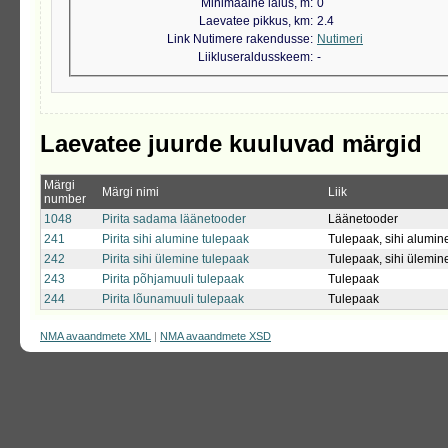
Minimaalne laius, m
0
Laevatee pikkus, km
2.4
Link Nutimere rakendusse
Nutimeri
Liikluseraldusskeem
-
Laevatee juurde kuuluvad märgid
Märgi
Märgi nimi
Liik
number
1048
Pirita sadama läänetooder
Läänetooder
241
Pirita sihi alumine tulepaak
Tulepaak, sihi alumin
242
Pirita sihi ülemine tulepaak
Tulepaak, sihi ülemin
243
Pirita põhjamuuli tulepaak
Tulepaak
244
Pirita lõunamuuli tulepaak
Tulepaak
NMA avaandmete XML
|
NMA avaandmete XSD