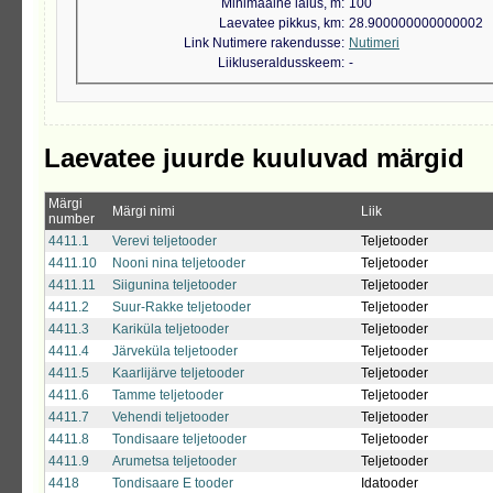
Minimaalne laius, m
100
Laevatee pikkus, km
28.900000000000002
Link Nutimere rakendusse
Nutimeri
Liikluseraldusskeem
-
Laevatee juurde kuuluvad märgid
Märgi
Märgi nimi
Liik
number
4411.1
Verevi teljetooder
Teljetooder
4411.10
Nooni nina teljetooder
Teljetooder
4411.11
Siigunina teljetooder
Teljetooder
4411.2
Suur-Rakke teljetooder
Teljetooder
4411.3
Kariküla teljetooder
Teljetooder
4411.4
Järveküla teljetooder
Teljetooder
4411.5
Kaarlijärve teljetooder
Teljetooder
4411.6
Tamme teljetooder
Teljetooder
4411.7
Vehendi teljetooder
Teljetooder
4411.8
Tondisaare teljetooder
Teljetooder
4411.9
Arumetsa teljetooder
Teljetooder
4418
Tondisaare E tooder
Idatooder