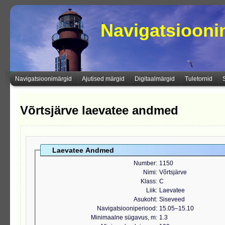
Navigatsioon
Navigatsioonimärgid
Ajutised märgid
Digitaalmärgid
Tuletornid
Võrtsjärve laevatee andmed
Laevatee Andmed
Number
1150
Nimi
Võrtsjärve
Klass
C
Liik
Laevatee
Asukoht
Siseveed
Navigatsiooniperiood
15.05‒15.10
Minimaalne sügavus, m
1.3