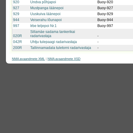
920
Undva põhjapoi
Buoy-920
927
Mustpanga läänepoi
Buoy-927
929
Uuskuiva läänepoi
Buoy-929
944
Veiserahu lõunapoi
Buoy-944
997
Irbe teljepoi Nr.1
Buoy-997
Sillamäe sadama tankerikai
020R
radarivastaja
-
042R
Uhtju tulepaagi radarivastaja
-
200R
Tallinnamadala tuletorni radarivastaja
-
NMA avaandmete XML
|
NMA avaandmete XSD