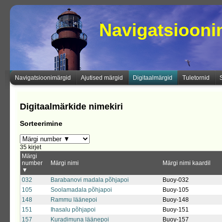
Navigatsioon
Navigatsioonimärgid
Ajutised märgid
Digitaalmärgid
Tuletornid
Digitaalmärkide nimekiri
Sorteerimine
35 kirjet
Märgi
number
Märgi nimi
Märgi nimi kaardil
▼
032
Barabanovi madala põhjapoi
Buoy-032
105
Soolamadala põhjapoi
Buoy-105
148
Rammu läänepoi
Buoy-148
151
Ihasalu põhjapoi
Buoy-151
157
Kuradimuna läänepoi
Buoy-157