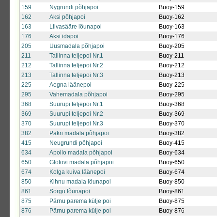
159
Nygrundi põhjapoi
Buoy-159
162
Aksi põhjapoi
Buoy-162
163
Liivasääre lõunapoi
Buoy-163
176
Aksi idapoi
Buoy-176
205
Uusmadala põhjapoi
Buoy-205
211
Tallinna teljepoi Nr.1
Buoy-211
212
Tallinna teljepoi Nr.2
Buoy-212
213
Tallinna teljepoi Nr.3
Buoy-213
225
Aegna läänepoi
Buoy-225
295
Vahemadala põhjapoi
Buoy-295
368
Suurupi teljepoi Nr.1
Buoy-368
369
Suurupi teljepoi Nr.2
Buoy-369
370
Suurupi teljepoi Nr.3
Buoy-370
382
Pakri madala põhjapoi
Buoy-382
415
Neugrundi põhjapoi
Buoy-415
634
Apollo madala põhjapoi
Buoy-634
650
Glotovi madala põhjapoi
Buoy-650
674
Kolga kuiva läänepoi
Buoy-674
850
Kihnu madala lõunapoi
Buoy-850
861
Sorgu lõunapoi
Buoy-861
875
Pärnu parema külje poi
Buoy-875
876
Pärnu parema külje poi
Buoy-876