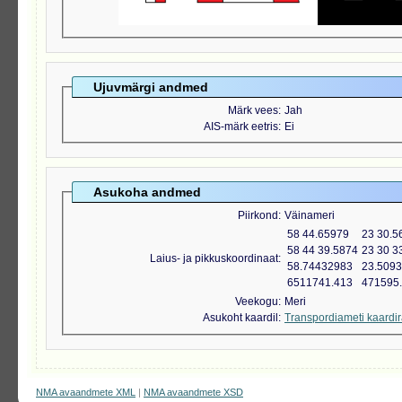
Ujuvmärgi andmed
Märk vees
Jah
AIS-märk eetris
Ei
Asukoha andmed
Piirkond
Väinameri
58 44.65979
23 30.5
58 44 39.5874
23 30 3
Laius- ja pikkuskoordinaat
58.74432983
23.509
6511741.413
471595
Veekogu
Meri
Asukoht kaardil
Transpordiameti kaardi
NMA avaandmete XML
|
NMA avaandmete XSD