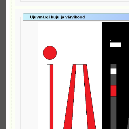
Ujuvmärgi kuju ja värvikood