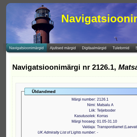
Navigatsioon
Navigatsioonimärgid
Ajutised märgid
Digitaalmärgid
Tuletornid
Navigatsioonimärgi nr 2126.1,
Mats
Üldandmed
Märgi number
2126.1
Nimi
Matsalu A
Liik
Teljetooder
Kasutusolek
Korras
Märgi hooaeg
01.05-31.10
Valdaja
Transpordiamet (Laeva
UK Admiralty List of Lights number
-