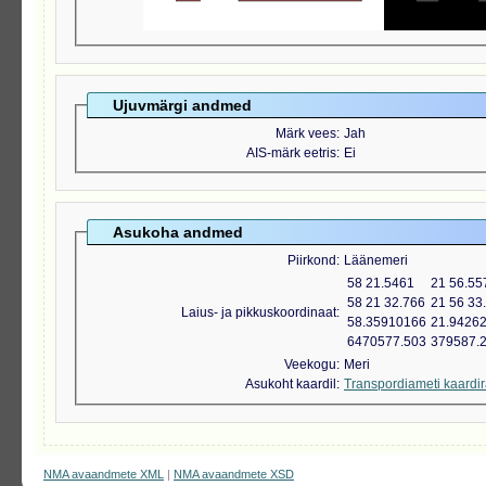
Ujuvmärgi andmed
Märk vees
Jah
AIS-märk eetris
Ei
Asukoha andmed
Piirkond
Läänemeri
58 21.5461
21 56.55
58 21 32.766
21 56 33
Laius- ja pikkuskoordinaat
58.35910166
21.9426
6470577.503
379587.
Veekogu
Meri
Asukoht kaardil
Transpordiameti kaardi
NMA avaandmete XML
|
NMA avaandmete XSD