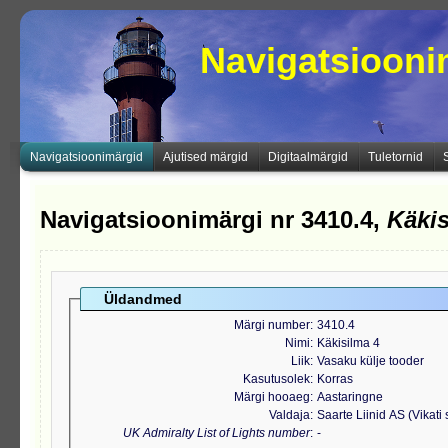
Navigatsioon
Navigatsioonimärgid
Ajutised märgid
Digitaalmärgid
Tuletornid
Navigatsioonimärgi nr 3410.4,
Käkis
Üldandmed
Märgi number
3410.4
Nimi
Käkisilma 4
Liik
Vasaku külje tooder
Kasutusolek
Korras
Märgi hooaeg
Aastaringne
Valdaja
Saarte Liinid AS (Vikati
UK Admiralty List of Lights number
-