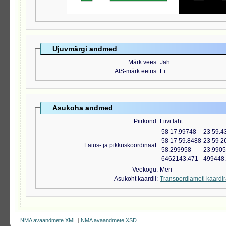
Ujuvmärgi andmed
Märk vees
Jah
AIS-märk eetris
Ei
Asukoha andmed
Piirkond
Liivi laht
58 17.99748
23 59.4
58 17 59.8488
23 59 2
Laius- ja pikkuskoordinaat
58.299958
23.990
6462143.471
499448
Veekogu
Meri
Asukoht kaardil
Transpordiameti kaardi
NMA avaandmete XML
|
NMA avaandmete XSD