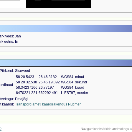
ärk vees
Jah
k eetris
Ei
Piirkond
Siseveed
58 20.5423
26 46.3182
WGS84, minut
58 20 32.538
26 46 19.092
WGS84, sekund
ordinaat
58.34237166
26.77197
WGS84, kraad
6470221.221
662292.491
L-EST97, meeter
Veekogu
Emajõgi
 kaardil
Transpordiameti kaardirakendus Nutimeri
D
Navigatsioonimärkide andmekogu a