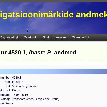
igatsioonimärkide andme
Digitaalmärgid
Tuletornid
Sihid
Laevateed
Täiendav info
 nr 4520.1,
Ihaste P
, andmed
 number
4520.1
Nimi
Ihaste P
Liik
Vasaku külje tooder
utusolek
Korras
 hooaeg
15.05-15.10
Valdaja
Transpordiamet (Laevateede üksus)
s number
-