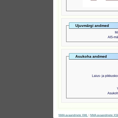
Ujuvmärgi andmed
M
AIS-mär
Asukoha andmed
Laius- ja pikkusko
Asukoht
NMA avaandmete XML
|
NMA avaandmete XS