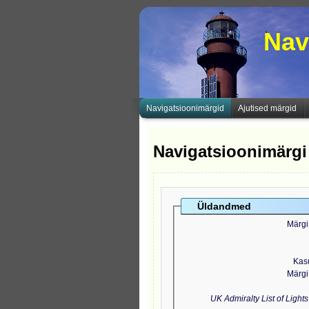
Nav
Navigatsioonimärgid
Ajutised märgid
Navigatsioonimärgi
Üldandmed
Märgi
Kas
Märgi
UK Admiralty List of Light