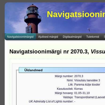
Navigatsioon
Navigatsioonimärgid
Ajutised märgid
Digitaalmärgid
Tuletornid
Navigatsioonimärgi nr 2070.3,
Vissu
Üldandmed
Märgi number
2070.3
Nimi
Vissulaiu laevatee 3
Liik
Parema külje tooder
Kasutusolek
Korras
Märgi hooaeg
01.05-31.10
Valdaja
Transpordiamet (Laeva
UK Admiralty List of Lights number
-