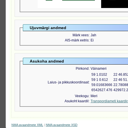
Ujuvmärgi andmed
Märk vees
Jah
AIS-märk eetris
Ei
Asukoha andmed
Piirkond
Väinameri
59 1.0102
22 46.85
59 1 0.612
22 46 51
Laius- ja pikkuskoordinaat
59.01683666
22.7808
6542627.476
429972.
Veekogu
Meri
Asukoht kaardil
Transpordiameti kaardi
NMA avaandmete XML
|
NMA avaandmete XSD