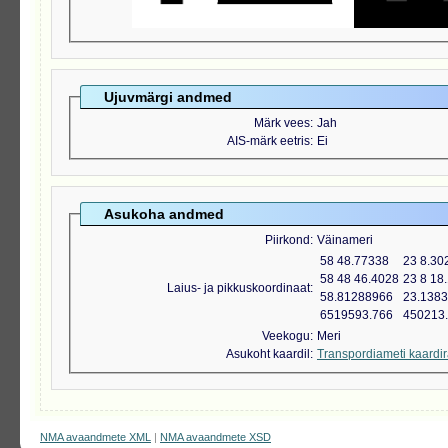
Ujuvmärgi andmed
Märk vees
Jah
AIS-märk eetris
Ei
Asukoha andmed
Piirkond
Väinameri
58 48.77338
23 8.30
58 48 46.4028
23 8 18
Laius- ja pikkuskoordinaat
58.81288966
23.138
6519593.766
450213
Veekogu
Meri
Asukoht kaardil
Transpordiameti kaardi
NMA avaandmete XML
|
NMA avaandmete XSD