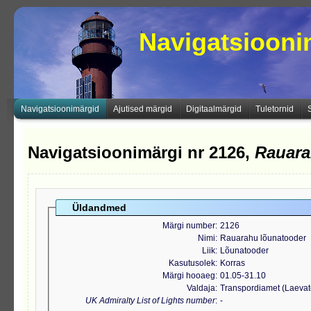
Navigatsioon
Navigatsioonimärgid
Ajutised märgid
Digitaalmärgid
Tuletornid
Navigatsioonimärgi nr 2126,
Rauara
Üldandmed
Märgi number
2126
Nimi
Rauarahu lõunatooder
Liik
Lõunatooder
Kasutusolek
Korras
Märgi hooaeg
01.05-31.10
Valdaja
Transpordiamet (Laeva
UK Admiralty List of Lights number
-