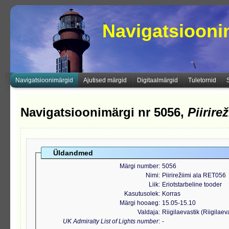
Navigatsioon
Navigatsioonimärgid
Ajutised märgid
Digitaalmärgid
Tuletornid
Navigatsioonimärgi nr 5056,
Piirire
Üldandmed
Märgi number
5056
Nimi
Piirirežiimi ala RET056
Liik
Eriotstarbeline tooder
Kasutusolek
Korras
Märgi hooaeg
15.05-15.10
Valdaja
Riigilaevastik (Riigilae
UK Admiralty List of Lights number
-