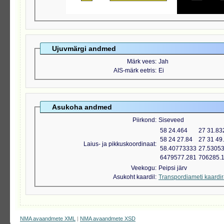
Ujuvmärgi andmed
Märk vees
Jah
AIS-märk eetris
Ei
Asukoha andmed
Piirkond
Siseveed
58 24.464
27 31.83
58 24 27.84
27 31 49
Laius- ja pikkuskoordinaat
58.40773333
27.5305
6479577.281
706285.
Veekogu
Peipsi järv
Asukoht kaardil
Transpordiameti kaardi
NMA avaandmete XML
|
NMA avaandmete XSD