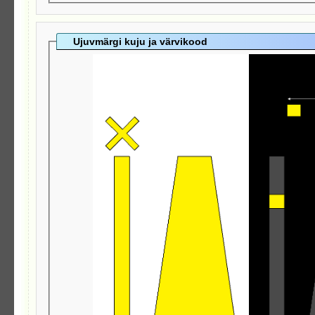
Ujuvmärgi kuju ja värvikood