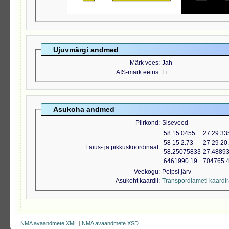
Ujuvmärgi andmed
Märk vees
Jah
AIS-märk eetris
Ei
Asukoha andmed
Piirkond
Siseveed
58 15.0455
27 29.33
58 15 2.73
27 29 20
Laius- ja pikkuskoordinaat
58.25075833
27.4889
6461990.19
704765.
Veekogu
Peipsi järv
Asukoht kaardil
Transpordiameti kaardi
NMA avaandmete XML
|
NMA avaandmete XSD