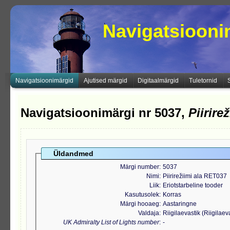
Navigatsioon
Navigatsioonimärgid
Ajutised märgid
Digitaalmärgid
Tuletornid
Navigatsioonimärgi nr 5037,
Piirire
Üldandmed
Märgi number
5037
Nimi
Piirirežiimi ala RET037
Liik
Eriotstarbeline tooder
Kasutusolek
Korras
Märgi hooaeg
Aastaringne
Valdaja
Riigilaevastik (Riigilae
UK Admiralty List of Lights number
-