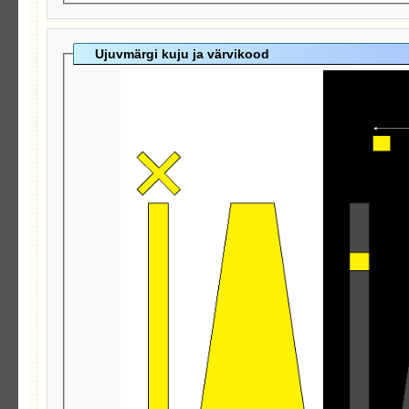
Ujuvmärgi kuju ja värvikood