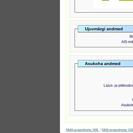
Ujuvmärgi andmed
M
AIS-mär
Asukoha andmed
Laius- ja pikkusko
Asukoht
NMA avaandmete XML
|
NMA avaandmete XS