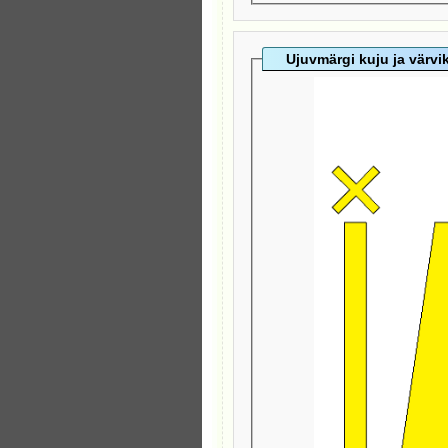
Ujuvmärgi kuju ja värv