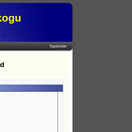
kogu
Tagasiside
ed