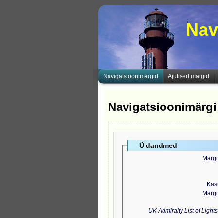
Nav
Navigatsioonimärgid
Ajutised märgid
Navigatsioonimärgi
Üldandmed
Märgi
Kas
Märgi
UK Admiralty List of Light