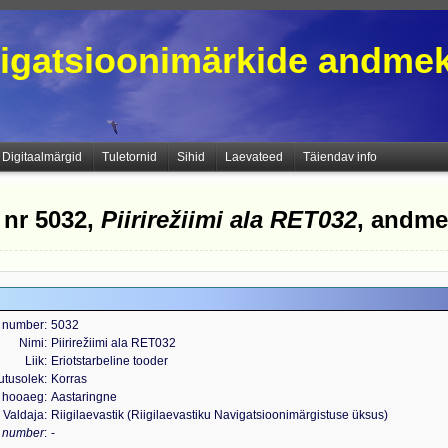
igatsioonimärkide andme
Digitaalmärgid
Tuletornid
Sihid
Laevateed
Täiendav info
 nr 5032,
Piirirežiimi ala RET032
, andm
 number
5032
Nimi
Piirirežiimi ala RET032
Liik
Eriotstarbeline tooder
utusolek
Korras
 hooaeg
Aastaringne
Valdaja
Riigilaevastik (Riigilaevastiku Navigatsioonimärgistuse üksus)
s number
-