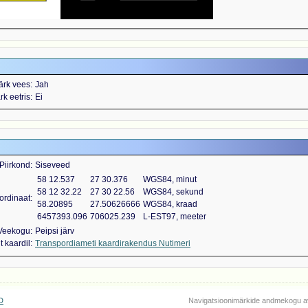
ärk vees
Jah
k eetris
Ei
Piirkond
Siseveed
58 12.537
27 30.376
WGS84, minut
58 12 32.22
27 30 22.56
WGS84, sekund
ordinaat
58.20895
27.50626666
WGS84, kraad
6457393.096
706025.239
L-EST97, meeter
Veekogu
Peipsi järv
 kaardil
Transpordiameti kaardirakendus Nutimeri
D
Navigatsioonimärkide andmekogu a