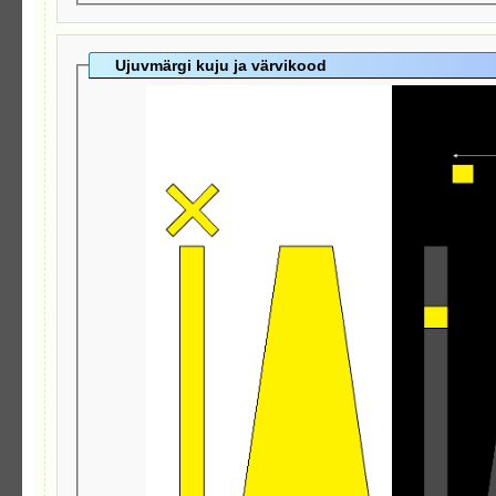
Ujuvmärgi kuju ja värvikood