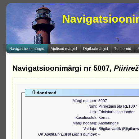
Navigatsioon
Navigatsioonimärgid
Ajutised märgid
Digitaalmärgid
Tuletornid
Navigatsioonimärgi nr 5007,
Piirire
Üldandmed
Märgi number
5007
Nimi
Piirirežiimi ala RET007
Liik
Eriotstarbeline tooder
Kasutusolek
Korras
Märgi hooaeg
Aastaringne
Valdaja
Riigilaevastik (Riigilae
UK Admiralty List of Lights number
-