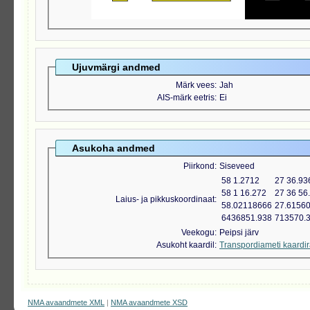
Ujuvmärgi andmed
Märk vees
Jah
AIS-märk eetris
Ei
Asukoha andmed
Piirkond
Siseveed
58 1.2712
27 36.93
58 1 16.272
27 36 56
Laius- ja pikkuskoordinaat
58.02118666
27.6156
6436851.938
713570.
Veekogu
Peipsi järv
Asukoht kaardil
Transpordiameti kaardi
NMA avaandmete XML
|
NMA avaandmete XSD