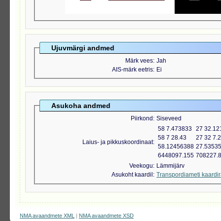
Ujuvmärgi andmed
Märk vees
Jah
AIS-märk eetris
Ei
Asukoha andmed
Piirkond
Siseveed
58 7.473833
27 32.12
58 7 28.43
27 32 7.
Laius- ja pikkuskoordinaat
58.12456388
27.5353
6448097.155
708227.
Veekogu
Lämmijärv
Asukoht kaardil
Transpordiameti kaardi
NMA avaandmete XML
|
NMA avaandmete XSD