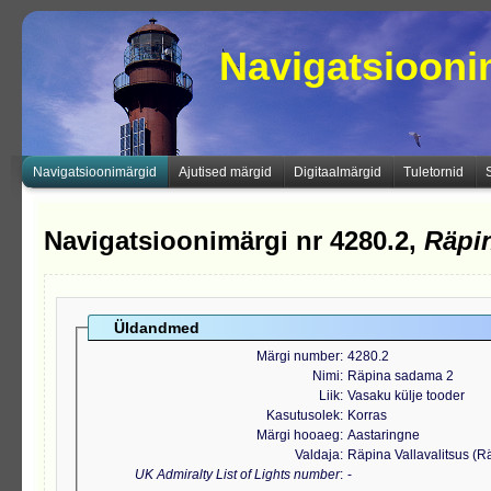
Navigatsioon
Navigatsioonimärgid
Ajutised märgid
Digitaalmärgid
Tuletornid
Navigatsioonimärgi nr 4280.2,
Räpi
Üldandmed
Märgi number
4280.2
Nimi
Räpina sadama 2
Liik
Vasaku külje tooder
Kasutusolek
Korras
Märgi hooaeg
Aastaringne
Valdaja
Räpina Vallavalitsus (
UK Admiralty List of Lights number
-