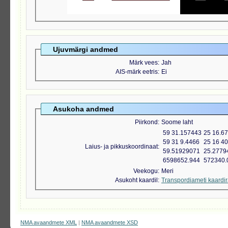
Ujuvmärgi andmed
Märk vees
Jah
AIS-märk eetris
Ei
Asukoha andmed
Piirkond
Soome laht
59 31.157443
25 16.6
59 31 9.4466
25 16 4
Laius- ja pikkuskoordinaat
59.51929071
25.2779
6598652.944
572340.
Veekogu
Meri
Asukoht kaardil
Transpordiameti kaardi
NMA avaandmete XML
|
NMA avaandmete XSD