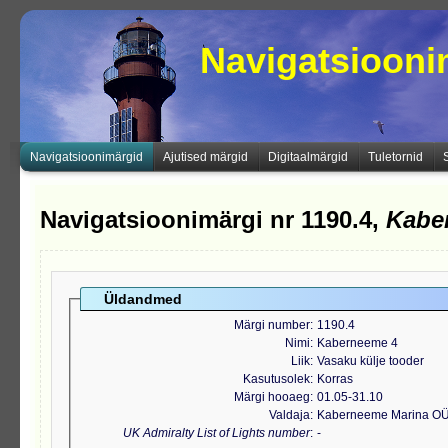
Navigatsioon
Navigatsioonimärgid
Ajutised märgid
Digitaalmärgid
Tuletornid
Navigatsioonimärgi nr 1190.4,
Kabe
Üldandmed
Märgi number
1190.4
Nimi
Kaberneeme 4
Liik
Vasaku külje tooder
Kasutusolek
Korras
Märgi hooaeg
01.05-31.10
Valdaja
Kaberneeme Marina OÜ
UK Admiralty List of Lights number
-