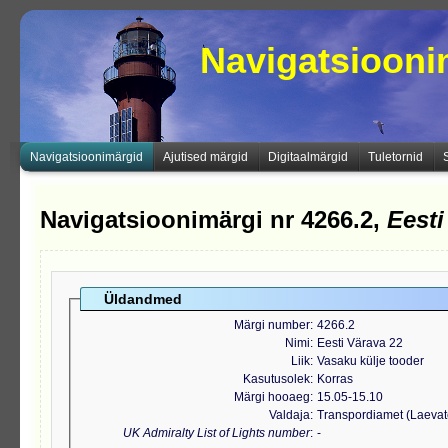
Navigatsioon
Navigatsioonimärgid
Ajutised märgid
Digitaalmärgid
Tuletornid
Navigatsioonimärgi nr 4266.2,
Eesti
Üldandmed
Märgi number
4266.2
Nimi
Eesti Värava 22
Liik
Vasaku külje tooder
Kasutusolek
Korras
Märgi hooaeg
15.05-15.10
Valdaja
Transpordiamet (Laeva
UK Admiralty List of Lights number
-