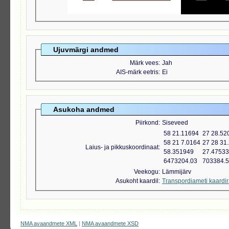
Ujuvmärgi andmed
Märk vees
Jah
AIS-märk eetris
Ei
Asukoha andmed
Piirkond
Siseveed
58 21.11694
27 28.52
58 21 7.0164
27 28 31
Laius- ja pikkuskoordinaat
58.351949
27.4753
6473204.03
703384.
Veekogu
Lämmijärv
Asukoht kaardil
Transpordiameti kaardi
NMA avaandmete XML
|
NMA avaandmete XSD