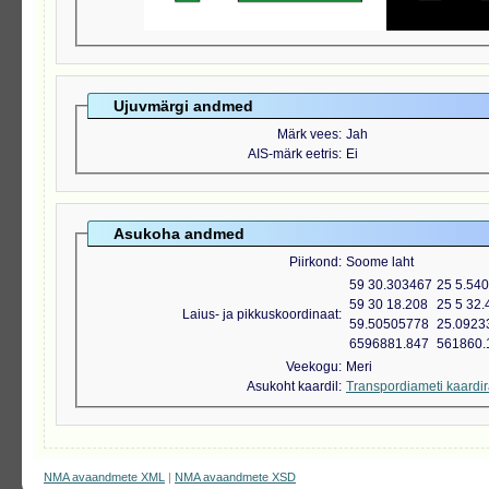
Ujuvmärgi andmed
Märk vees
Jah
AIS-märk eetris
Ei
Asukoha andmed
Piirkond
Soome laht
59 30.303467
25 5.54
59 30 18.208
25 5 32.
Laius- ja pikkuskoordinaat
59.50505778
25.0923
6596881.847
561860.
Veekogu
Meri
Asukoht kaardil
Transpordiameti kaardi
NMA avaandmete XML
|
NMA avaandmete XSD