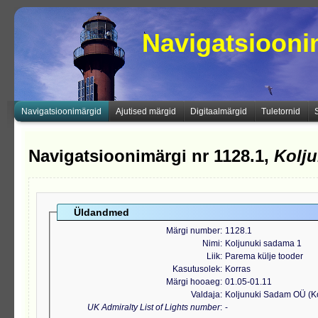
Navigatsioon
Navigatsioonimärgid
Ajutised märgid
Digitaalmärgid
Tuletornid
Navigatsioonimärgi nr 1128.1,
Kolj
Üldandmed
Märgi number
1128.1
Nimi
Koljunuki sadama 1
Liik
Parema külje tooder
Kasutusolek
Korras
Märgi hooaeg
01.05-01.11
Valdaja
Koljunuki Sadam OÜ (K
UK Admiralty List of Lights number
-