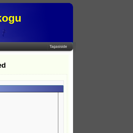
kogu
Tagasiside
ed