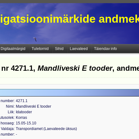
igatsioonimärkide andme
Digitaalmärgid
Tuletornid
Sihid
Laevateed
Täiendav info
 nr 4271.1,
Mandliveski E tooder
, andm
 number
4271.1
Nimi
Mandliveski E tooder
Liik
Idatooder
utusolek
Korras
 hooaeg
15.05-15.10
Valdaja
Transpordiamet (Laevateede üksus)
s number
-