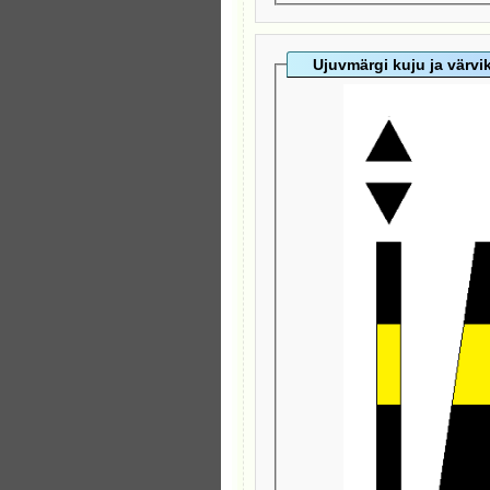
Ujuvmärgi kuju ja värv