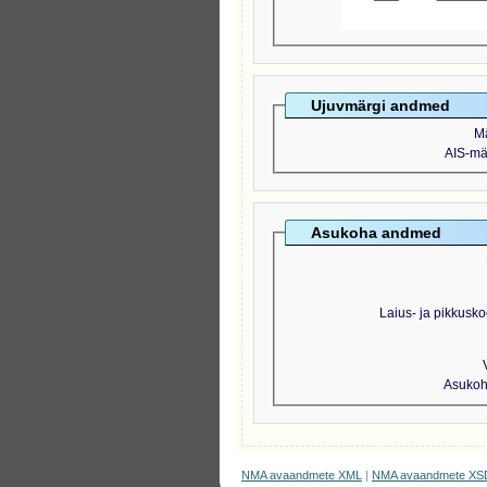
Ujuvmärgi andmed
M
AIS-mär
Asukoha andmed
Laius- ja pikkusko
Asukoht
NMA avaandmete XML
|
NMA avaandmete XS