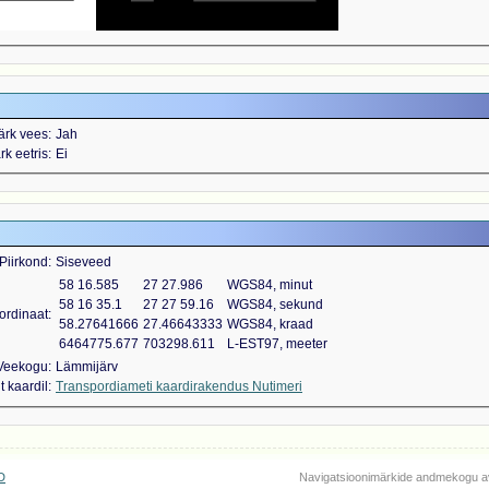
ärk vees
Jah
k eetris
Ei
Piirkond
Siseveed
58 16.585
27 27.986
WGS84, minut
58 16 35.1
27 27 59.16
WGS84, sekund
ordinaat
58.27641666
27.46643333
WGS84, kraad
6464775.677
703298.611
L-EST97, meeter
Veekogu
Lämmijärv
 kaardil
Transpordiameti kaardirakendus Nutimeri
D
Navigatsioonimärkide andmekogu a