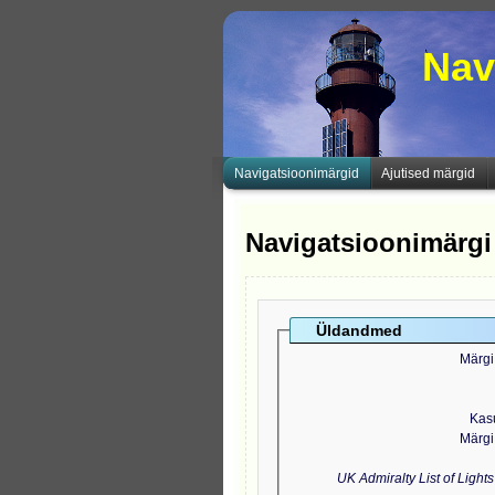
Nav
Navigatsioonimärgid
Ajutised märgid
Navigatsioonimärgi
Üldandmed
Märgi
Kas
Märgi
UK Admiralty List of Light