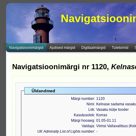
Navigatsioon
Navigatsioonimärgid
Ajutised märgid
Digitaalmärgid
Tuletornid
Navigatsioonimärgi nr 1120,
Kelnas
Üldandmed
Märgi number
1120
Nimi
Kelnase sadama vasaku 
Liik
Vasaku külje tooder
Kasutusolek
Korras
Märgi hooaeg
01.05-01.11
Valdaja
Viimsi Vallavalitsus (K
UK Admiralty List of Lights number
-