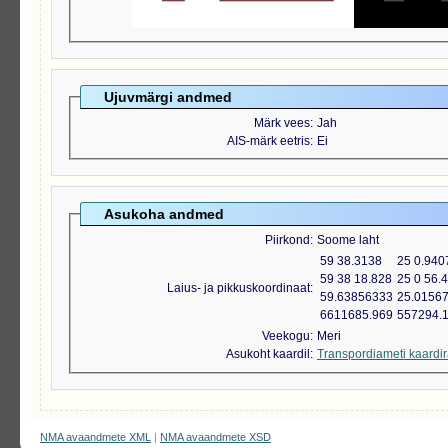
Ujuvmärgi andmed
Märk vees
Jah
AIS-märk eetris
Ei
Asukoha andmed
Piirkond
Soome laht
59 38.3138
25 0.940
59 38 18.828
25 0 56.
Laius- ja pikkuskoordinaat
59.63856333
25.0156
6611685.969
557294.
Veekogu
Meri
Asukoht kaardil
Transpordiameti kaardi
NMA avaandmete XML
|
NMA avaandmete XSD