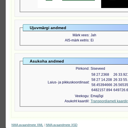
Ujuvmärgi andmed
Märk vees
Jah
AIS-märk eetris
Ei
Asukoha andmed
Piirkond
Siseveed
58 27.2368
26 33.92
58 27 14.208
26 33 55
Laius- ja pikkuskoordinaat
58.45394666
26.5653
6482157.894
649726.
Veekogu
Emajõgi
Asukoht kaardil
Transpordiameti kaardi
NMA avaandmete XML
|
NMA avaandmete XSD