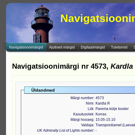
Navigatsioon
Navigatsioonimärgid
Ajutised märgid
Digitaalmärgid
Tuletornid
Navigatsioonimärgi nr 4573,
Kardla
Üldandmed
Märgi number
4573
Nimi
Kardla R
Liik
Parema külje tooder
Kasutusolek
Korras
Märgi hooaeg
15.05-15.10
Valdaja
Transpordiamet (Laeva
UK Admiralty List of Lights number
-