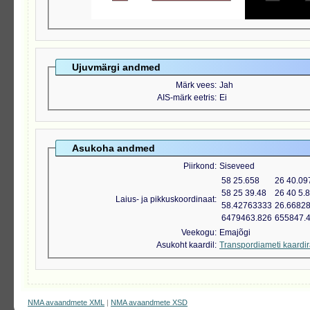
Ujuvmärgi andmed
Märk vees
Jah
AIS-märk eetris
Ei
Asukoha andmed
Piirkond
Siseveed
58 25.658
26 40.09
58 25 39.48
26 40 5.
Laius- ja pikkuskoordinaat
58.42763333
26.6682
6479463.826
655847.
Veekogu
Emajõgi
Asukoht kaardil
Transpordiameti kaardi
NMA avaandmete XML
|
NMA avaandmete XSD