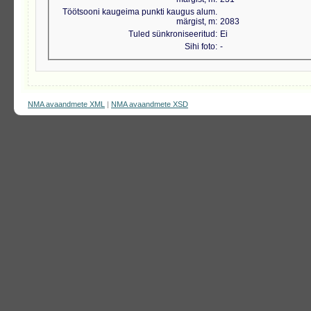
Töötsooni kaugeima punkti kaugus alum.
märgist, m
2083
Tuled sünkroniseeritud
Ei
Sihi foto
-
NMA avaandmete XML
|
NMA avaandmete XSD