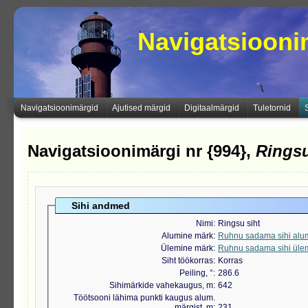
Navigatsioon
Navigatsioonimärgid
Ajutised märgid
Digitaalmärgid
Tuletornid
Navigatsioonimärgi nr {994},
Ringsu
Sihi andmed
Nimi
Ringsu siht
Alumine märk
Ruhnu sadama sihi alu
Ülemine märk
Ruhnu sadama sihi üle
Siht töökorras
Korras
Peiling, °
286.6
Sihimärkide vahekaugus, m
642
Töötsooni lähima punkti kaugus alum.
märgist, m
231