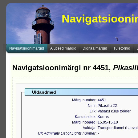
Navigatsioon
Navigatsioonimärgid
Ajutised märgid
Digitaalmärgid
Tuletornid
Navigatsioonimärgi nr 4451,
Pikasil
Üldandmed
Märgi number
4451
Nimi
Pikasilla 22
Liik
Vasaku külje tooder
Kasutusolek
Korras
Märgi hooaeg
15.05-15.10
Valdaja
Transpordiamet (Laeva
UK Admiralty List of Lights number
-