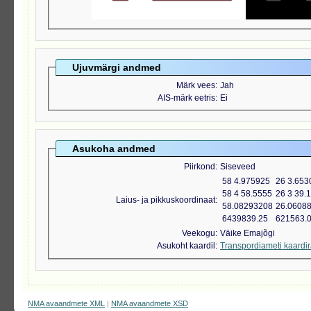
Ujuvmärgi andmed
Märk vees
Jah
AIS-märk eetris
Ei
Asukoha andmed
Piirkond
Siseveed
58 4.975925
26 3.653
58 4 58.5555
26 3 39.
Laius- ja pikkuskoordinaat
58.08293208
26.0608
6439839.25
621563.
Veekogu
Väike Emajõgi
Asukoht kaardil
Transpordiameti kaardi
NMA avaandmete XML
|
NMA avaandmete XSD