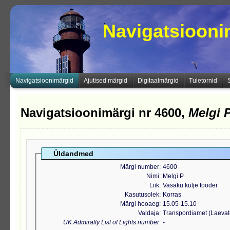
Navigatsioon
Navigatsioonimärgid
Ajutised märgid
Digitaalmärgid
Tuletornid
Navigatsioonimärgi nr 4600,
Melgi 
Üldandmed
Märgi number
4600
Nimi
Melgi P
Liik
Vasaku külje tooder
Kasutusolek
Korras
Märgi hooaeg
15.05-15.10
Valdaja
Transpordiamet (Laeva
UK Admiralty List of Lights number
-