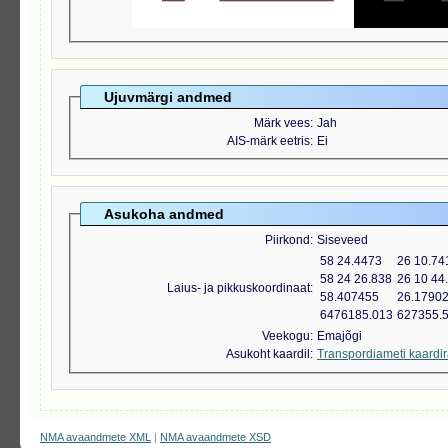
Ujuvmärgi andmed
Märk vees
Jah
AIS-märk eetris
Ei
Asukoha andmed
Piirkond
Siseveed
58 24.4473
26 10.74
58 24 26.838
26 10 44
Laius- ja pikkuskoordinaat
58.407455
26.1790
6476185.013
627355.
Veekogu
Emajõgi
Asukoht kaardil
Transpordiameti kaardi
NMA avaandmete XML
|
NMA avaandmete XSD