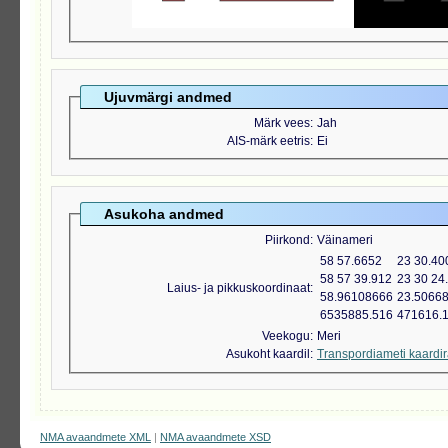
Ujuvmärgi andmed
Märk vees
Jah
AIS-märk eetris
Ei
Asukoha andmed
Piirkond
Väinameri
58 57.6652
23 30.40
58 57 39.912
23 30 24
Laius- ja pikkuskoordinaat
58.96108666
23.5066
6535885.516
471616.
Veekogu
Meri
Asukoht kaardil
Transpordiameti kaardi
NMA avaandmete XML
|
NMA avaandmete XSD