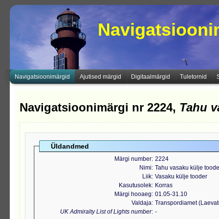
Navigatsioon
Navigatsioonimärgid
Ajutised märgid
Digitaalmärgid
Tuletornid
Navigatsioonimärgi nr 2224,
Tahu va
Üldandmed
Märgi number
2224
Nimi
Tahu vasaku külje toode
Liik
Vasaku külje tooder
Kasutusolek
Korras
Märgi hooaeg
01.05-31.10
Valdaja
Transpordiamet (Laeva
UK Admiralty List of Lights number
-