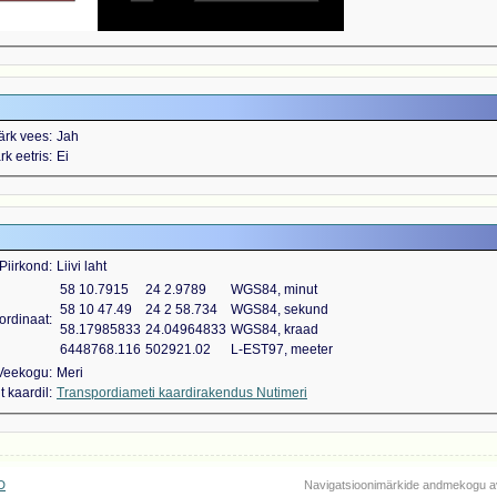
ärk vees
Jah
k eetris
Ei
Piirkond
Liivi laht
58 10.7915
24 2.9789
WGS84, minut
58 10 47.49
24 2 58.734
WGS84, sekund
ordinaat
58.17985833
24.04964833
WGS84, kraad
6448768.116
502921.02
L-EST97, meeter
Veekogu
Meri
 kaardil
Transpordiameti kaardirakendus Nutimeri
D
Navigatsioonimärkide andmekogu a