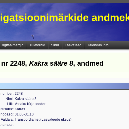
igatsioonimärkide andme
Digitaalmärgid
Tuletornid
Sihid
Laevateed
Täiendav info
 nr 2248,
Kakra sääre 8
, andmed
 number
2248
Nimi
Kakra sääre 8
Liik
Vasaku külje tooder
utusolek
Korras
 hooaeg
01.05-31.10
Valdaja
Transpordiamet (Laevateede üksus)
s number
-