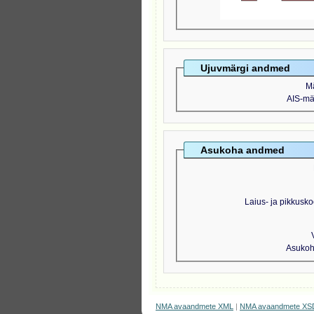
Ujuvmärgi andmed
M
AIS-mär
Asukoha andmed
Laius- ja pikkusko
Asukoht
NMA avaandmete XML
|
NMA avaandmete XS