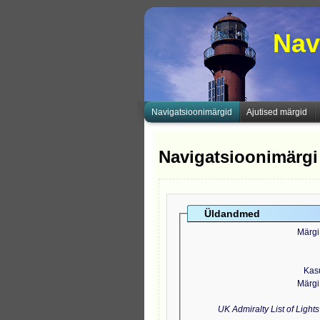
Nav
Navigatsioonimärgid
Ajutised märgid
Navigatsioonimärgi
Üldandmed
Märgi
Kas
Märgi
UK Admiralty List of Light