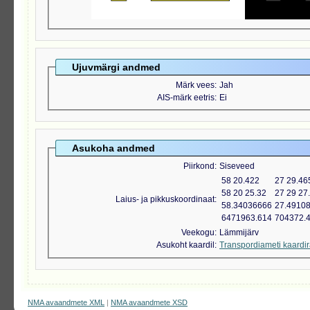
Ujuvmärgi andmed
Märk vees
Jah
AIS-märk eetris
Ei
Asukoha andmed
Piirkond
Siseveed
58 20.422
27 29.46
58 20 25.32
27 29 27
Laius- ja pikkuskoordinaat
58.34036666
27.4910
6471963.614
704372.
Veekogu
Lämmijärv
Asukoht kaardil
Transpordiameti kaardi
NMA avaandmete XML
|
NMA avaandmete XSD