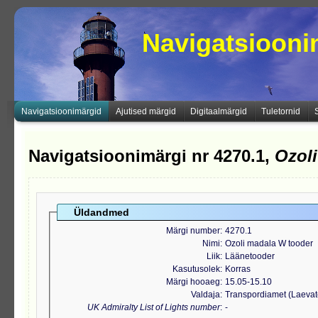
Navigatsioon
Navigatsioonimärgid
Ajutised märgid
Digitaalmärgid
Tuletornid
Navigatsioonimärgi nr 4270.1,
Ozol
Üldandmed
Märgi number
4270.1
Nimi
Ozoli madala W tooder
Liik
Läänetooder
Kasutusolek
Korras
Märgi hooaeg
15.05-15.10
Valdaja
Transpordiamet (Laeva
UK Admiralty List of Lights number
-