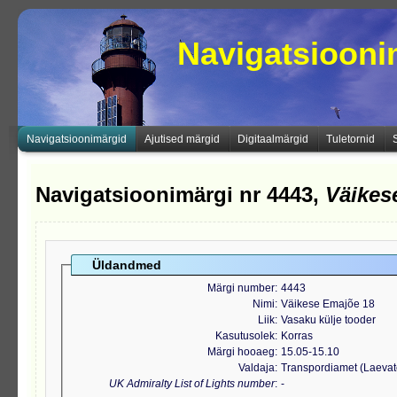
Navigatsioon
Navigatsioonimärgid
Ajutised märgid
Digitaalmärgid
Tuletornid
Navigatsioonimärgi nr 4443,
Väikes
Üldandmed
Märgi number
4443
Nimi
Väikese Emajõe 18
Liik
Vasaku külje tooder
Kasutusolek
Korras
Märgi hooaeg
15.05-15.10
Valdaja
Transpordiamet (Laeva
UK Admiralty List of Lights number
-