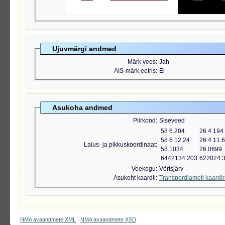
Ujuvmärgi andmed
Märk vees
Jah
AIS-märk eetris
Ei
Asukoha andmed
Piirkond
Siseveed
58 6.204
26 4.194
58 6 12.24
26 4 11.
Laius- ja pikkuskoordinaat
58.1034
26.0699
6442134.203
622024.
Veekogu
Võrtsjärv
Asukoht kaardil
Transpordiameti kaardi
NMA avaandmete XML
|
NMA avaandmete XSD