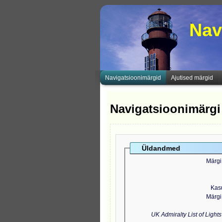
Nav
Navigatsioonimärgid
Ajutised märgid
Navigatsioonimärgi
Üldandmed
Märgi
Kas
Märgi
UK Admiralty List of Light