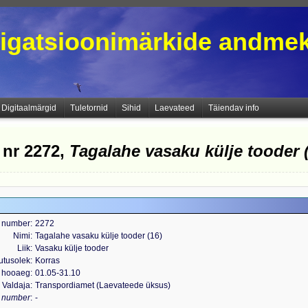
igatsioonimärkide andme
Digitaalmärgid
Tuletornid
Sihid
Laevateed
Täiendav info
 nr 2272,
Tagalahe vasaku külje tooder 
 number
2272
Nimi
Tagalahe vasaku külje tooder (16)
Liik
Vasaku külje tooder
utusolek
Korras
 hooaeg
01.05-31.10
Valdaja
Transpordiamet (Laevateede üksus)
s number
-