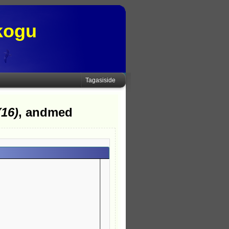
kogu
Tagasiside
(16)
, andmed