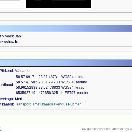
ärk vees
Jah
k eetris
Ei
Piirkond
Väinameri
58 57.6917
23 31.4873
WGS84, minut
58 57 41.502
23 31 29.238
WGS84, sekund
ordinaat
58.96152833
23.52478833
WGS84, kraad
6535927.19
472658.325
L-EST97, meeter
Veekogu
Meri
 kaardil
Transpordiameti kaardirakendus Nutimeri
D
Navigatsioonimärkide andmekogu a