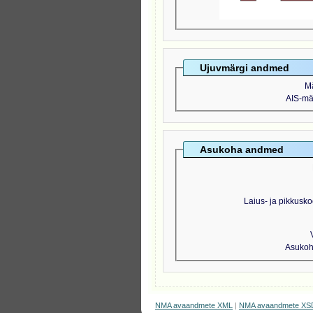
Ujuvmärgi andmed
M
AIS-mär
Asukoha andmed
Laius- ja pikkusko
Asukoht
NMA avaandmete XML
|
NMA avaandmete XS