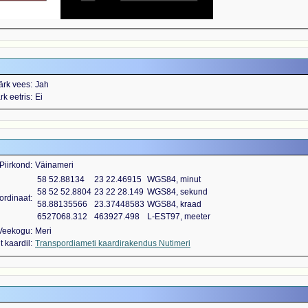
ärk vees
Jah
k eetris
Ei
Piirkond
Väinameri
58 52.88134
23 22.46915
WGS84, minut
58 52 52.8804
23 22 28.149
WGS84, sekund
ordinaat
58.88135566
23.37448583
WGS84, kraad
6527068.312
463927.498
L-EST97, meeter
Veekogu
Meri
 kaardil
Transpordiameti kaardirakendus Nutimeri