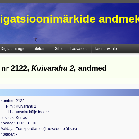
igatsioonimärkide andme
Digitaalmärgid
Tuletornid
Sihid
Laevateed
Täiendav info
 nr 2122,
Kuivarahu 2
, andmed
 number
2122
Nimi
Kuivarahu 2
Liik
Vasaku külje tooder
utusolek
Korras
 hooaeg
01.05-31.10
Valdaja
Transpordiamet (Laevateede üksus)
s number
-