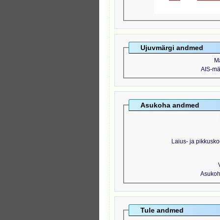
Ujuvmärgi andmed
M
AIS-mär
Asukoha andmed
Laius- ja pikkusko
Asukoht
Tule andmed