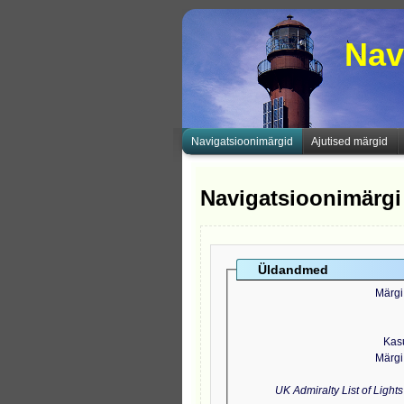
Nav
Navigatsioonimärgid
Ajutised märgid
Navigatsioonimärgi
Üldandmed
Märgi
Kas
Märgi
UK Admiralty List of Light