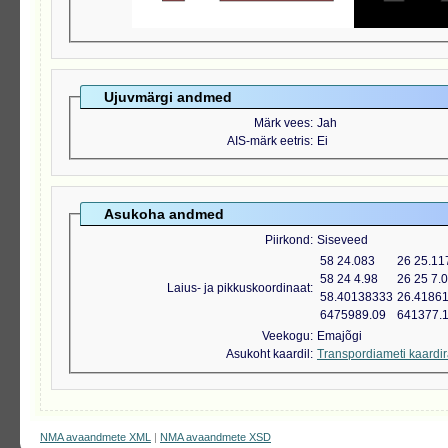
Ujuvmärgi andmed
Märk vees
Jah
AIS-märk eetris
Ei
Asukoha andmed
Piirkond
Siseveed
58 24.083
26 25.11
58 24 4.98
26 25 7.
Laius- ja pikkuskoordinaat
58.40138333
26.4186
6475989.09
641377.
Veekogu
Emajõgi
Asukoht kaardil
Transpordiameti kaardi
NMA avaandmete XML
|
NMA avaandmete XSD