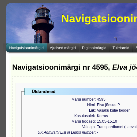
Navigatsioon
Navigatsioonimärgid
Ajutised märgid
Digitaalmärgid
Tuletornid
Navigatsioonimärgi nr 4595,
Elva j
Üldandmed
Märgi number
4595
Nimi
Elva jõesuu P
Liik
Vasaku külje tooder
Kasutusolek
Korras
Märgi hooaeg
15.05-15.10
Valdaja
Transpordiamet (Laeva
UK Admiralty List of Lights number
-