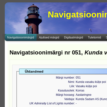
Navigatsioon
Navigatsioonimärgid
Ajutised märgid
Digitaalmärgid
Tuletornid
Navigatsioonimärgi nr 051,
Kunda v
Üldandmed
Märgi number
051
Nimi
Kunda vasaku külje poi
Liik
Vasaku külje poi
Kasutusolek
Korras
Märgi hooaeg
Aastaringne
Valdaja
Kunda Sadam AS (Kun
UK Admiralty List of Lights number
-