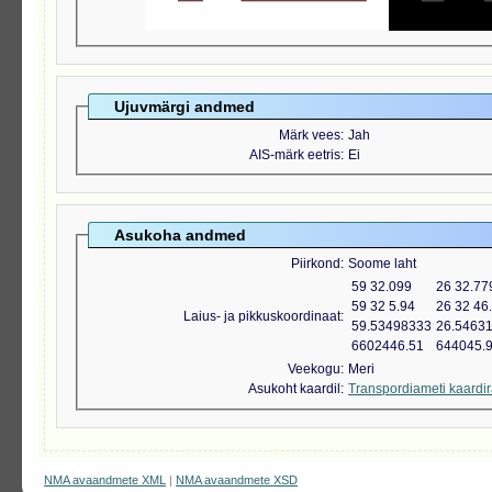
Ujuvmärgi andmed
Märk vees
Jah
AIS-märk eetris
Ei
Asukoha andmed
Piirkond
Soome laht
59 32.099
26 32.77
59 32 5.94
26 32 46
Laius- ja pikkuskoordinaat
59.53498333
26.5463
6602446.51
644045.
Veekogu
Meri
Asukoht kaardil
Transpordiameti kaardi
NMA avaandmete XML
|
NMA avaandmete XSD