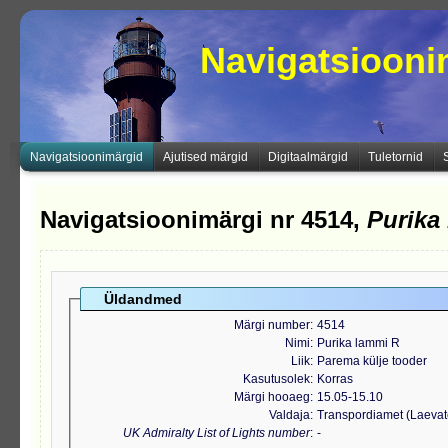
Navigatsioon
Navigatsioonimärgid
Ajutised märgid
Digitaalmärgid
Tuletornid
Navigatsioonimärgi nr 4514,
Purika
Üldandmed
Märgi number
4514
Nimi
Purika lammi R
Liik
Parema külje tooder
Kasutusolek
Korras
Märgi hooaeg
15.05-15.10
Valdaja
Transpordiamet (Laeva
UK Admiralty List of Lights number
-