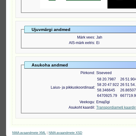
Ujuvmärgi andmed
Märk vees
Jah
AIS-märk eetris
Ei
Asukoha andmed
Piirkond
Siseveed
58 20.7987
26 51.90
58 20 47.922
26 51 54
Laius- ja pikkuskoordinaat
58.346645
26.8650
6470925.79
667719.
Veekogu
Emajõgi
Asukoht kaardil
Transpordiameti kaardi
NMA avaandmete XML
|
NMA avaandmete XSD